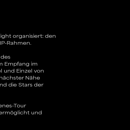
ht organisiert: den 
IP-Rahmen. 
des 
em Empfang im 
l und Einzel von 
nächster Nähe 
nd die Stars der 
enes-Tour 
 ermöglicht und 