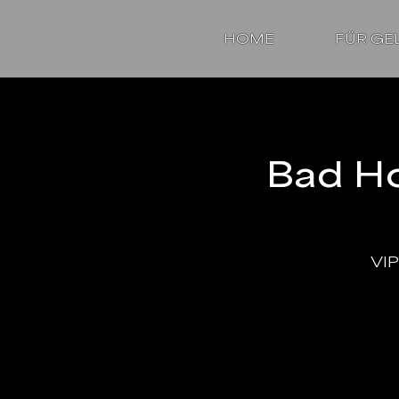
HOME
FÜR GE
Bad H
VIP