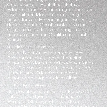
Qualität schafft Henkell prickelnde
Erlebnisse, die in Erinnerung bleiben und
zwar mit den Menschen, die uns ganz
besonders am Herzen liegen. Das Design,
der prickelnde Geschmack sowie die
stetigen Produktauszeichnungen
unterstreichen den Qualitätsanspruch der
Marke.
Prickelnde Genussmomente
Ob festlicher Anlass oder geselliges
Beisammensein – Henkell begleitet
besondere Momente mit hochwertigem
Sekt. Die Marke steht für Lebensfreude,
gemeinsame Erlebnisse und den
besonderen Augenblick im Alltag.
Der Erfinder des Piccolos
Seit 90 Jahren steht Henkell Piccolo für
stilvollen Sektgenuss im handlichen
Format. 1935 eingeführt, wurde der
„kleine“ Henkell Trocken zum Synonym für