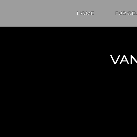
HOME
FÜR GE
VAN